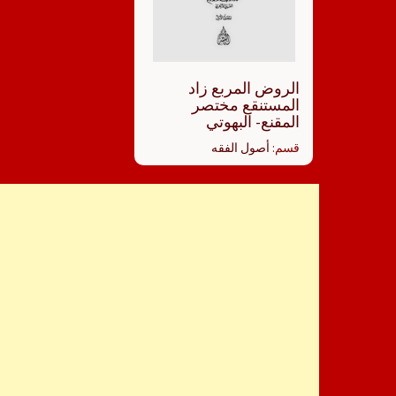
الروض المربع زاد
المستنقع مختصر
المقنع- البهوتي
قسم:
أصول الفقه