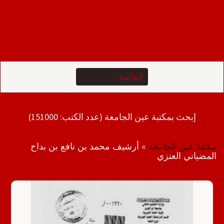
إبحث بمكتبة عين الجامعة (عدد الكتب: 151000)
مكتبة عين الجامعة
»
أرشيف محمد بن نافع بن بداح
المضياني العنزي