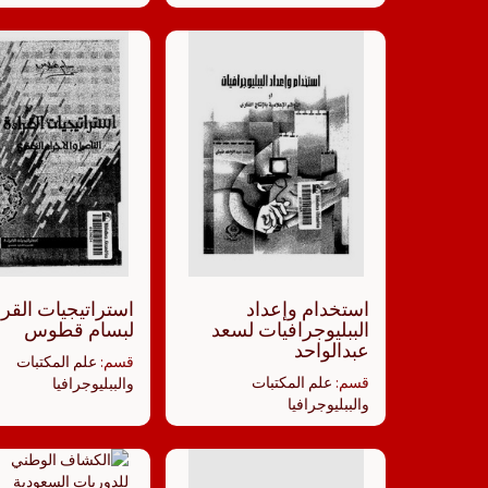
استخدام وإعداد
استراتيجيات القرا
الببليوجرافيات لسعد
لبسام قطوس
عبدالواحد
قسم:
علم المكتبات
قسم:
علم المكتبات
والببليوجرافيا
والببليوجرافيا