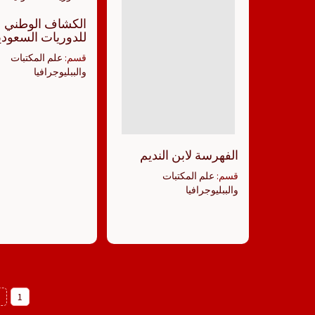
الكشاف الوطني
للدوريات السعودي
قسم:
علم المكتبات
والببليوجرافيا
الفهرسة لابن النديم
قسم:
علم المكتبات
والببليوجرافيا
Posts
2
1