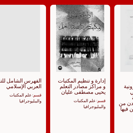
إدارة و تنظيم المكتبات
الفهرس الشامل للت
ونية
و مراكز مصادر التعلم
العربي الإسلامي
ي
يحيى مصطفى عليان
قسم:
علم المكتبات
قسم:
علم المكتبات
والببليوجرافيا
دن من
والببليوجرافيا
 فيها