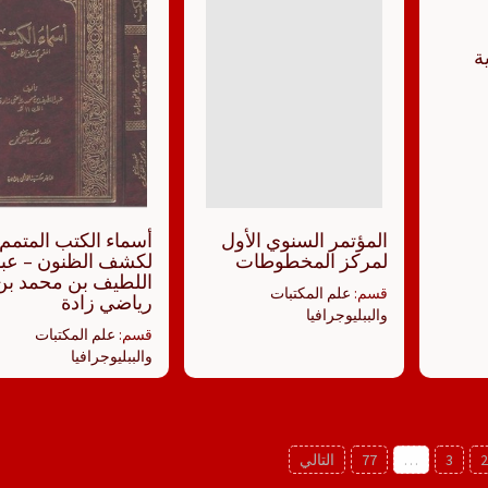
ة
المؤتمر السنوي الأول
أسماء الكتب المتمم
لمركز المخطوطات
لكشف الظنون – عبد
اللطيف بن محمد بن
قسم:
علم المكتبات
رياضي زادة
والببليوجرافيا
قسم:
علم المكتبات
والببليوجرافيا
3
…
77
التالي