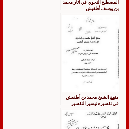
المصطلح النحوي في آثار محمد
بن يوسف أطفيش
منهج الشيخ محمد بن أطفيش
في تفسيره تيسير التفسير