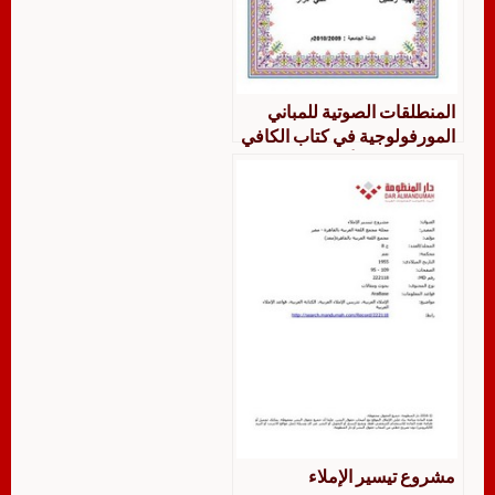
المنطلقات الصوتية للمباني
المورفولوجية في كتاب الكافي
في التصريف لأمحمد بن يوسف
أطفيش ت 1332هـ / 1914م
مشروع تيسير الإملاء