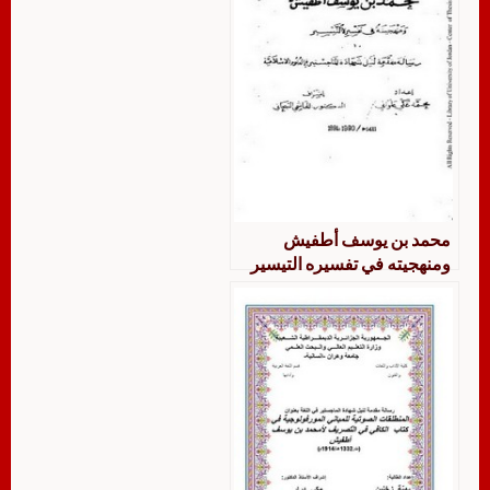
محمد بن يوسف أطفيش
ومنهجيته في تفسيره التيسير