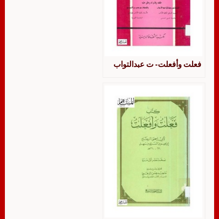
فعلت وأفعلت- ت عبدالتواب