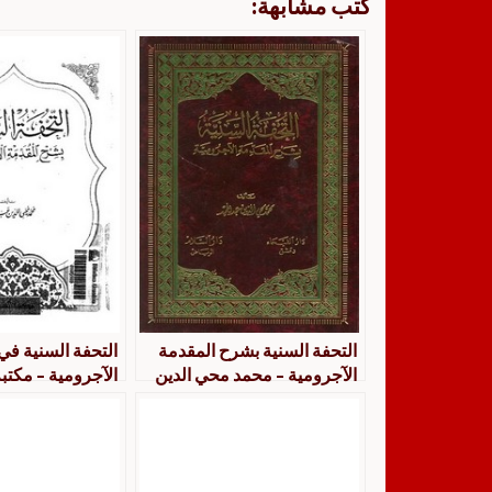
كتب مشابهة:
التحفة السنية بشرح المقدمة
التحفة السنية ف
الآجرومية – محمد محي الدين
الآجرومية – مكتب
عبدالحميد (ط1) دار السلام