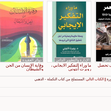
لذاتي
الإدارة والتطوير الذاتي
دوائر العقيدة
ف تحصل
ما وراء التفكير الايجابي ،
وقاية الإنسان من الجن
روبرت أنتوني
والشيطان
رة
|| الكتاب التالي:
المستملح من كتاب التكملة – الذهبي