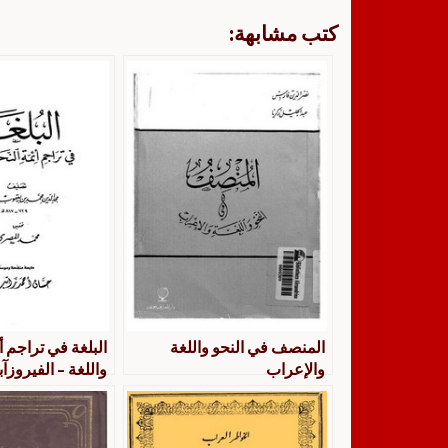
كتب مشابهة:
المنصف في النحو واللغة
البلغة في تراجم أ
والإعراب
واللغة – الفيروزآ
المصري – ط سعد 