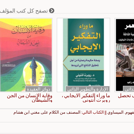
تصفح كل كتب المؤلف
لذاتي
الإدارة والتطوير الذاتي
دوائر العقيدة
ف تحصل
ما وراء التفكير الايجابي ،
وقاية الإنسان من الجن
روبرت أنتوني
والشيطان
هوم. الميساوي
|| الكتاب التالي:
المصنف من الكلام على مغني ابن هشام