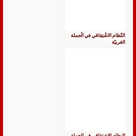
النّظام الاشْتِقاقي في الُجملة
العَربيّة
النظام الاشتقاقي في الجملة