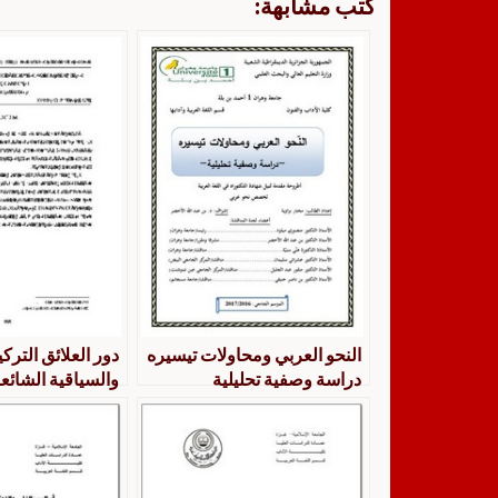
كتب مشابهة:
النحو العربي ومحاولات تيسيره
دور العلائق التركي
دراسة وصفية تحليلية
والسياقية الشائع
تيسير قواعد النحو
دراسة تحليلية إح