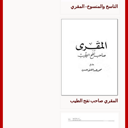
الناسخ والمنسوخ- المقري
المقري صاحب نفح الطيب