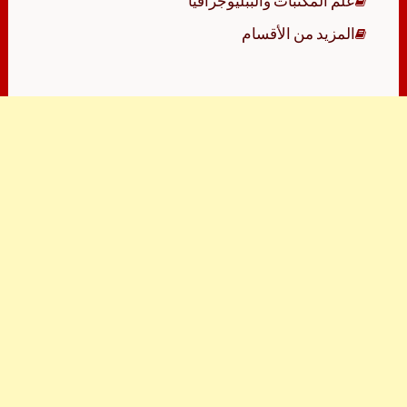
علم المكتبات والببليوجرافيا
المزيد من الأقسام