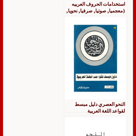
استخدامات الحروف العربيه
(معجميا, صوتيا, صرفيا, نحويا,
كتابيا) . سليمان فياض
النحو العصري دليل مبسط
لقواعد اللغة العربية