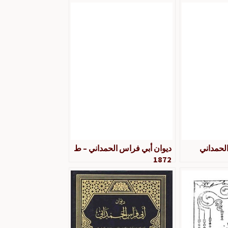
لحمداني
ديوان أبي فراس الحمداني – ط
1872