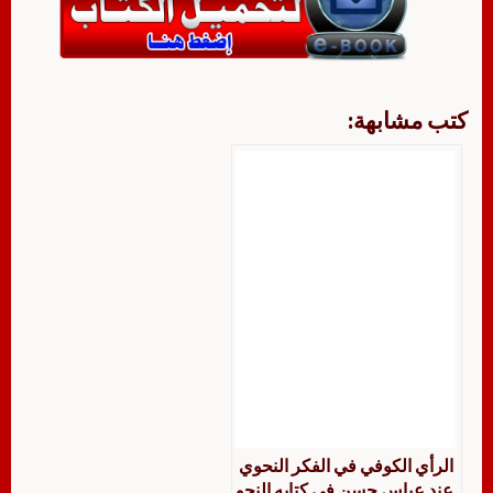
كتب مشابهة:
الرأي الكوفي في الفكر النحوي
عند عباس حسن في كتابه النحو