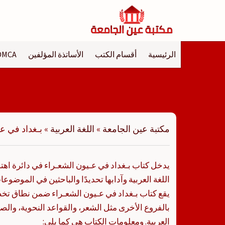
لتجاوز
لى
لمحتوى
الرئيسية
أقسام الكتب
الأساتذة المؤلفين
DMCA
مكتبة عين الجامعة
»
اللغة العربية
»
بـغداد في عـ
يدخل كتاب بـغداد في عـيون الشعـراء في دائرة ا
اللغة العربية وآدابها تحديدًا والباحثين في الموضو
يقع كتاب بـغداد في عـيون الشعـراء ضمن نطاق تخ
بالفروع الأخرى مثل الشعر، والقواعد النحوية، والصر
العربية. ومعلومات الكتاب هي كما يلي: