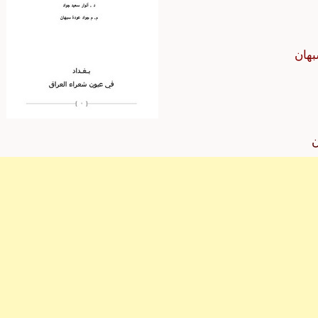
بهان
ن