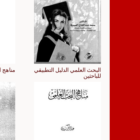
البحث العلمي الدليل التطبيقي
مناهج ا
للباحثين