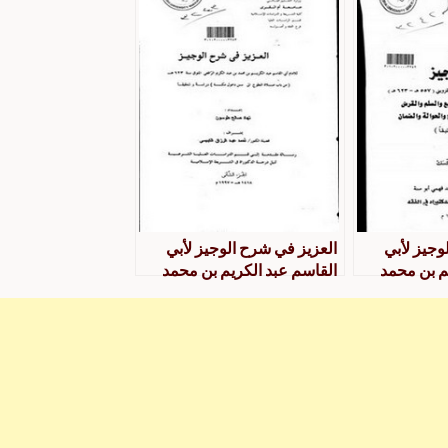
المعاملات
وجيز لأبي
العزيز في شرح الوجيز لأبي
م بن محمد
القاسم عبد الكريم بن محمد
القزويني
الرافعي الشافعي القزويني من
ب الحج والبيع
باب صلاة التطوع إلى سنن
الرهن
دخول مكة المكرمةدراسة
 والصلح
وتحقيق
ن دراسة