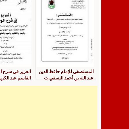
المستصفي للإمام حافظ الدين
العزيز في شرح ال
عبد الله بن أحمد النسفي ت
القاسم عبد الكري
710 هـ وهو شرح مختصر الفقه
الرافعي الشافعي 
النافع لأبي القاسم محمد بن
القسم الثالث :كتا
يوسف السمرقندي ت 556 هـ
والسلم والقرض و
قسم العبادات دراسة وتحقيق
والتفليس والحجر
المجلد الأول
والحوالة والضما
وتحقيق وتعليق