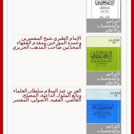
التراجم
والشخصيات
والأعلام
الإمام الطبري شيخ المفسرين
وعمدة المؤرخين ومقدم الفقهاء
المحدّثين صاحب المذهب الجريري
التراجم
والشخصيات
والأعلام
العز بن عبد السلام سلطان العلماء
وبائع الملوك الداعية، المصلح،
القاضي، الفقيه، الأصولي، المفسر
التراجم
والشخصيات