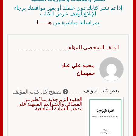
إذا تم نشر كتابك دون علمك أو بغير موافقتك برجاء
الإبلاغ لوقف عرض الكتاب
بمراسلتنا مباشرة من
هنــــــا
الملف الشخصي للمؤلف
محمد علي عباد
حميسان
بعض كتب المؤلف:
تصفح كل كتب المؤلف
العقود الزبرجدية بما نُظم من
المسائل والضوابط الفقهية على
مذهب السادة الشافعية