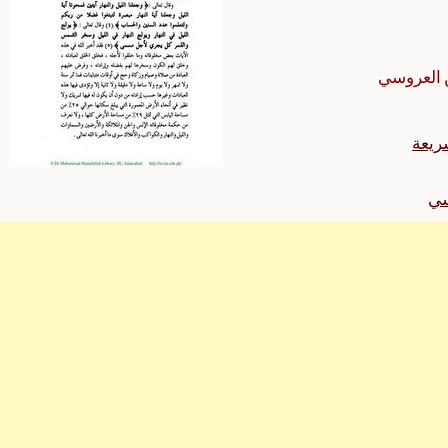
 العروسي
ريعة
سي