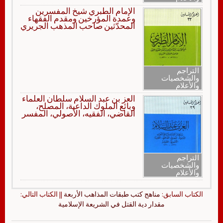
الإمام الطبري شيخ المفسرين
وعمدة المؤرخين ومقدم الفقهاء
المحدّثين صاحب المذهب الجريري
التراجم
والشخصيات
والأعلام
العز بن عبد السلام سلطان العلماء
وبائع الملوك الداعية، المصلح،
القاضي، الفقيه، الأصولي، المفسر
التراجم
والشخصيات
والأعلام
الكتاب السابق:
مناهج كتب طبقات المذاهب الأربعة
|| الكتاب التالي:
مقدار دية القتل في الشريعة الإسلامية