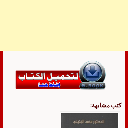
كتب مشابهة: