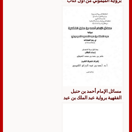
برواية الميموني من أول كتاب
البيع إلى نهاية كتاب العتق جمع
ودراسة
مسائل الإمام أحمد بن حنبل
الفقهية برواية عبد الملك بن عبد
الحميد الميموني في ربع
العبادات جمعاً ودراسة