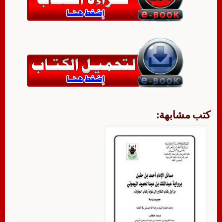
كتب مشابهة: