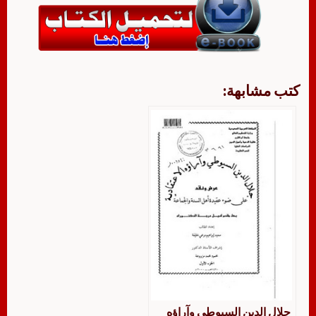
كتب مشابهة:
جلال الدين السيوطي وآراؤه