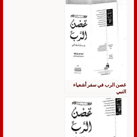
غصن الرب في سفر أشعياء
النبي