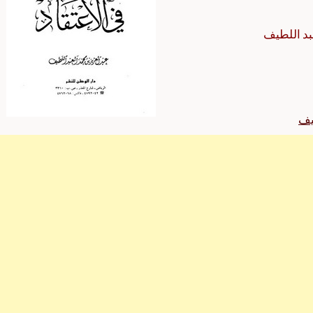
بد اللطيف
يف