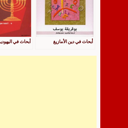
أبحاث في دين الأمازيغ
أبحاث في اليهودية