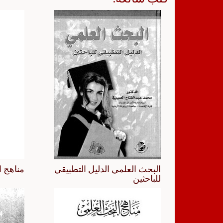
البحث العلمي الدليل التطبيقي
مناهج ا
للباحثين