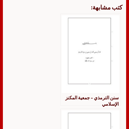
كتب مشابهة:
سنن الترمذي – جمعية المكنز
الإسلامي