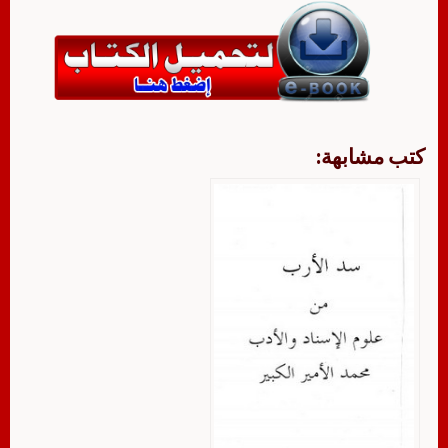
كتب مشابهة: