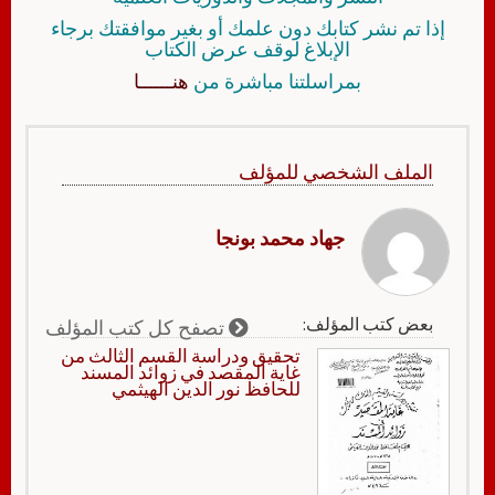
إذا تم نشر كتابك دون علمك أو بغير موافقتك برجاء
الإبلاغ لوقف عرض الكتاب
بمراسلتنا مباشرة من
هنــــــا
الملف الشخصي للمؤلف
جهاد محمد بونجا
بعض كتب المؤلف:
تصفح كل كتب المؤلف
تحقيق ودراسة القسم الثالث من
غاية المقصد في زوائد المسند
للحافظ نور الدين الهيثمي