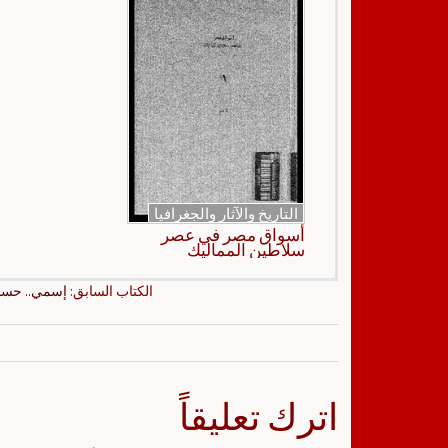
التاريخ والآثار والجغرافيا
أسواق مصر في عصر
سلاطين المماليك
الكتاب السابق:
إسمي.. حسن
اترك تعليقاً