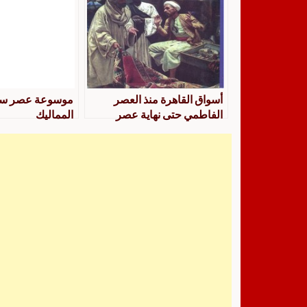
أسواق القاهرة منذ العصر
موسوعة عصر سل
الفاطمي حتى نهاية عصر
المماليك
المماليك