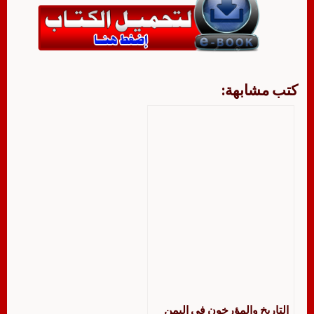
كتب مشابهة:
التاريخ والمؤرخون في اليمن