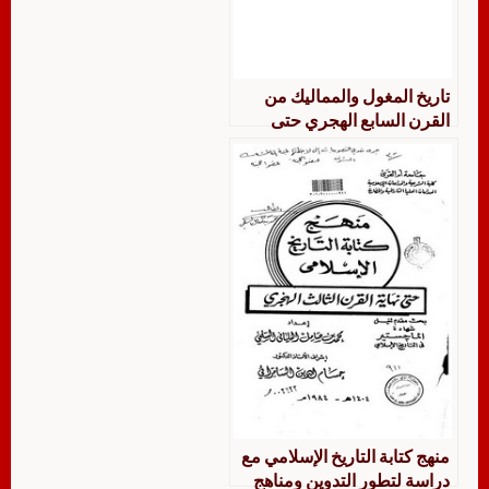
تاريخ المغول والمماليك من
القرن السابع الهجري حتى
القرن الثالث عشر الهجري ، د.
أحمد عودات ـ جميل بيضون ـ
شحادة الناطور
منهج كتابة التاريخ الإسلامي مع
دراسة لتطور التدوين ومناهج