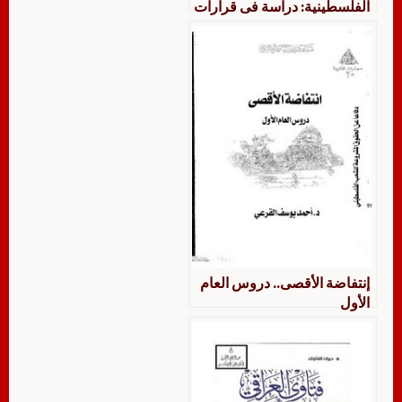
الفلسطينية: دراسة فى قرارات
الامم المتحدة و القانون الدولى:
الشعب الفلسطينى, الاقليم,
الحدود, الاعتراف, حق الشعب
الفلسطينى فى تقرير مصيره,
نفى شبهات الارهاب, حقوق
الاقليات, الجرائم الدولية التى
ترتكبها اسرائيل فى حق الشعب
الفلسطينى
إنتفاضة الأقصى.. دروس العام
الأول