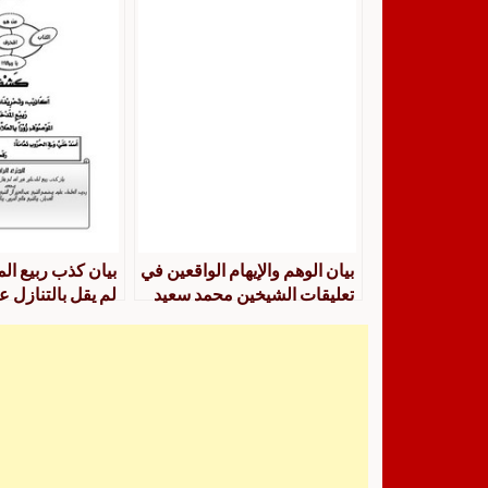
بيان الوهم والإيهام الواقعين في
بيان كذب ربيع ال
تعليقات الشيخين محمد سعيد
لم يقل بالتنازل 
القحطاني على كتاب (السنة)
ربيع بن هادي المدخلي على
كتاب (التوسل والوسيلة)