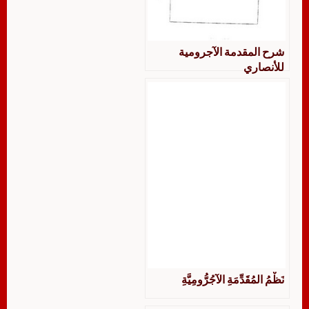
شرح المقدمة الآجرومية
للأنصاري
نَظْمُ المُقَدِّمَةِ الآجُرُّومِيَّةِ