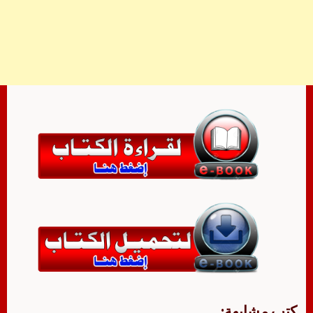
كتب مشابهة: