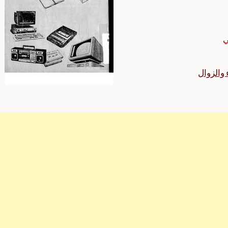
ي
ء والزوال