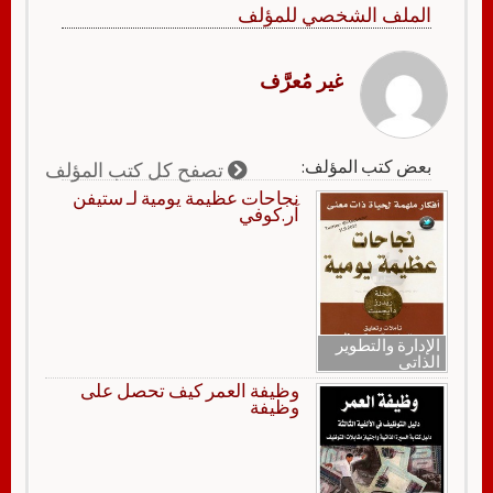
الملف الشخصي للمؤلف
غير مُعرَّف
بعض كتب المؤلف:
تصفح كل كتب المؤلف
نجاحات عظيمة يومية لـ ستيفن
آر.كوفي
الإدارة والتطوير
الذاتي
وظيفة العمر كيف تحصل على
وظيفة