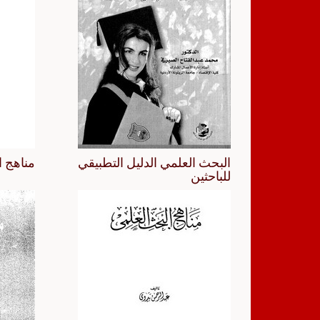
البحث العلمي الدليل التطبيقي
مناهج ا
للباحثين