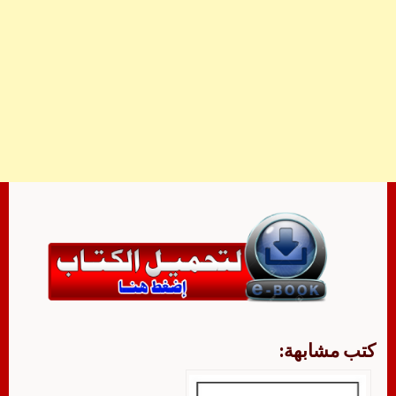
كتب مشابهة: