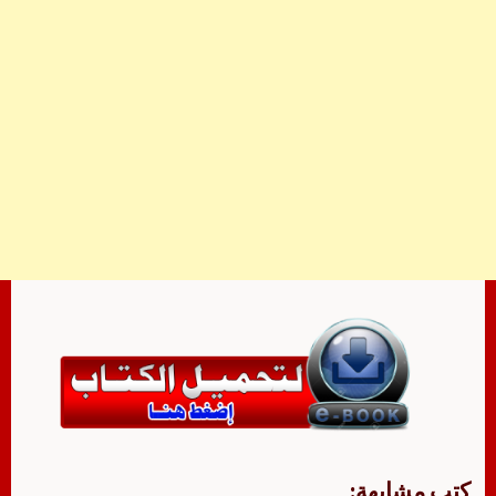
كتب مشابهة: