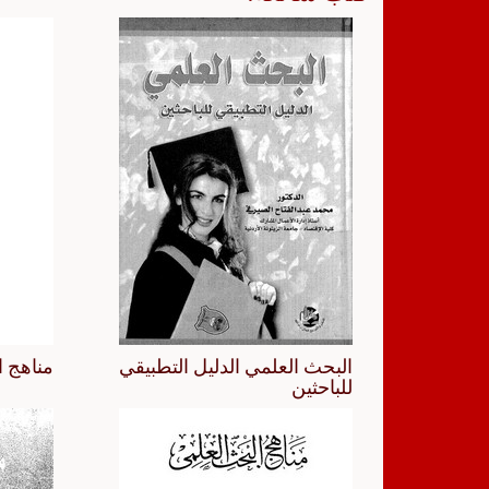
البحث العلمي الدليل التطبيقي
مناهج ا
للباحثين