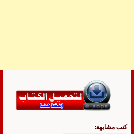
كتب مشابهة: