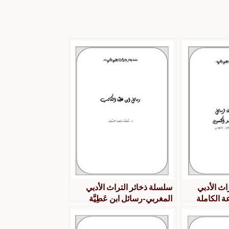
اث الأدبي
سلسلة ذخائر التراث الأدبي
 الكاملة
المغربي-رسائل ابن عَطِيَّة
لله محمد
الكَاتب