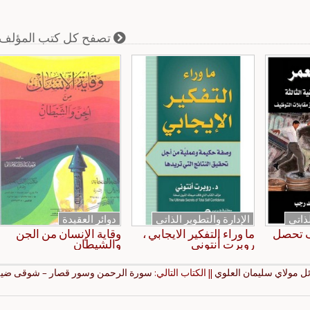
تصفح كل كتب المؤلف
لذاتي
الإدارة والتطوير الذاتي
دوائر العقيدة
ف تحصل
ما وراء التفكير الايجابي ،
وقاية الإنسان من الجن
روبرت أنتوني
والشيطان
ئل مولاي سليمان العلوي
|| الكتاب التالي:
سورة الرحمن وسور قصار – شوقى ضي