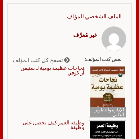
الملف الشخصي للمؤلف
غير مُعرَّف
بعض كتب المؤلف:
تصفح كل كتب المؤلف
نجاحات عظيمة يومية لـ ستيفن
آر.كوفي
الإدارة والتطوير
الذاتي
وظيفة العمر كيف تحصل على
وظيفة