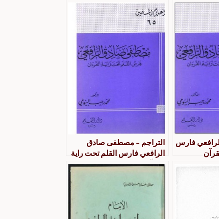
رافعي فارس
التراجم – مصطفى صادق
قرآن
الرافعي فارس القلم تحت راية
القرآن