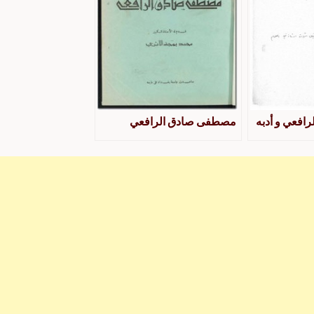
فعي و أدبه
مصطفى صادق الرافعي