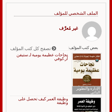
الملف الشخصي للمؤلف
غير مُعرَّف
بعض كتب المؤلف:
تصفح كل كتب المؤلف
نجاحات عظيمة يومية لـ ستيفن
آر.كوفي
الإدارة والتطوير
الذاتي
وظيفة العمر كيف تحصل على
وظيفة