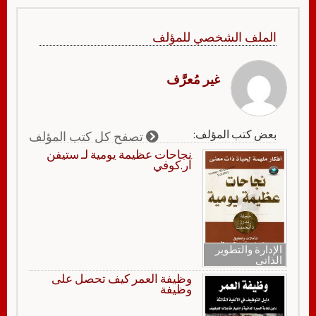
الملف الشخصي للمؤلف
غير مُعرَّف
بعض كتب المؤلف:
تصفح كل كتب المؤلف
نجاحات عظيمة يومية لـ ستيفن
آر.كوفي
الإدارة والتطوير
الذاتي
وظيفة العمر كيف تحصل على
وظيفة