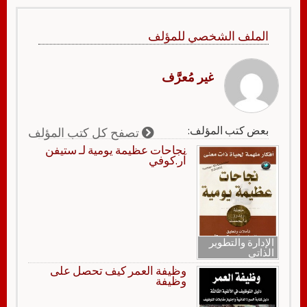
الملف الشخصي للمؤلف
غير مُعرَّف
بعض كتب المؤلف:
تصفح كل كتب المؤلف
نجاحات عظيمة يومية لـ ستيفن
آر.كوفي
الإدارة والتطوير
الذاتي
وظيفة العمر كيف تحصل على
وظيفة