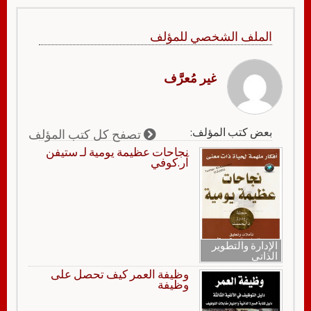
الملف الشخصي للمؤلف
غير مُعرَّف
بعض كتب المؤلف:
تصفح كل كتب المؤلف
نجاحات عظيمة يومية لـ ستيفن
آر.كوفي
الإدارة والتطوير
الذاتي
وظيفة العمر كيف تحصل على
وظيفة