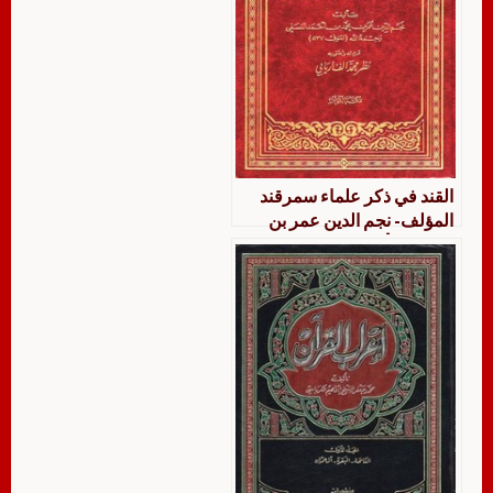
القند في ذكر علماء سمرقند
المؤلف- نجم الدين عمر بن
محمد بن أحمد النسفي