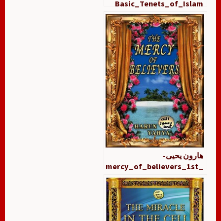
Basic_Tenets_of_Islam
هارون يحيى-
mercy_of_believers_1st_
vers