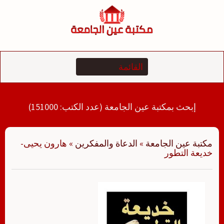
لتجاوز
لى
لمحتوى
إبحث بمكتبة عين الجامعة (عدد الكتب: 151000)
مكتبة عين الجامعة
»
الدعاة والمفكرين
»
هارون يحيى-
خديعة التطور