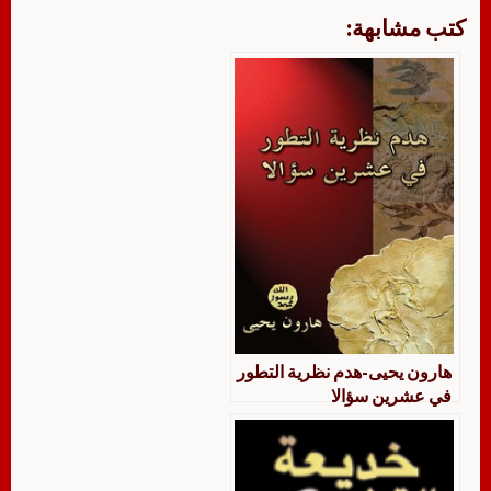
كتب مشابهة:
هارون يحيى-هدم نظرية التطور
في عشرين سؤالا