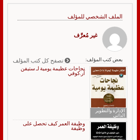
الملف الشخصي للمؤلف
غير مُعرَّف
بعض كتب المؤلف:
تصفح كل كتب المؤلف
نجاحات عظيمة يومية لـ ستيفن
آر.كوفي
الإدارة والتطوير
الذاتي
وظيفة العمر كيف تحصل على
وظيفة